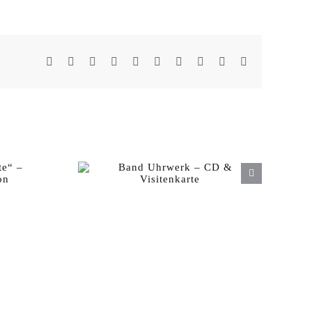
Facebook
X
Reddit
LinkedIn
WhatsApp
Tumblr
Pinterest
Vk
Xing
E-
Mail