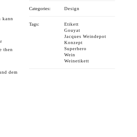
Categories:
Design
n kann
Tags:
Etikett
Gouyat
Jacques Weindepot
r
Konzept
Superhero
e then
Wein
Weinetikett
t und dem